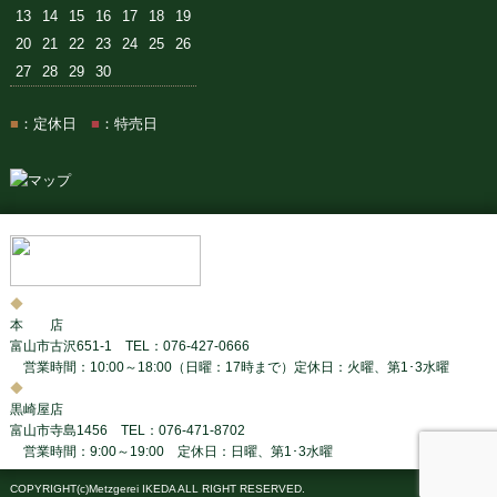
13
14
15
16
17
18
19
20
21
22
23
24
25
26
27
28
29
30
■
：定休日
■
：特売日
◆
本 店
富山市古沢651-1 TEL：076-427-0666
営業時間：10:00～18:00（日曜：17時まで）定休日：火曜、第1･3水曜
◆
黒崎屋店
富山市寺島1456 TEL：076-471-8702
営業時間：9:00～19:00 定休日：日曜、第1･3水曜
COPYRIGHT(c)Metzgerei IKEDA ALL RIGHT RESERVED.