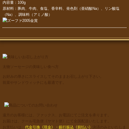
内容量：100g
原材料：豚肉、牛肉、食塩、香辛料、発色剤（亜硝酸Na）、リン酸塩
（Na）、調味料（アミノ酸）
太物ソーセージの美味しい食べ方
お好みの厚さにスライスしてそのままお召し上がり下さい。
前菜やサンドウィッチにも最適です。
遠方のお客様には、ファックス、お電話にてご注文を承ります。
お届けは、クール宅急便《ヤマト便》にて全国配送いたします。
お支払いは、
代金引換《現金》・銀行振込《前払い》
決済のみといたしま