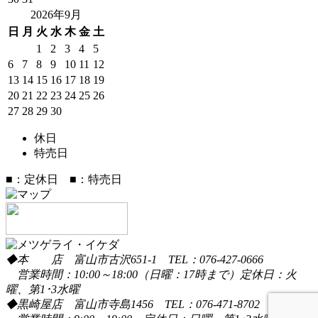
2026年9月
日
月
火
水
木
金
土
1
2
3
4
5
6
7
8
9
10
11
12
13
14
15
16
17
18
19
20
21
22
23
24
25
26
27
28
29
30
休日
特売日
■
：定休日
■
：特売日
◆
本 店
富山市古沢651-1 TEL：076-427-0666
営業時間：10:00～18:00（日曜：17時まで）定休日：火
曜、第1･3水曜
◆
黒崎屋店
富山市寺島1456 TEL：076-471-8702